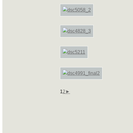
1
2
►