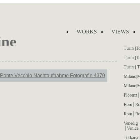
WORKS
VIEWS
Turin |To
Turin |To
Turin | T
Milano|M
Milano|M
Florenz│
Rom│Ro
Rom│Ro
Venedig 
│Venice 
Toskana