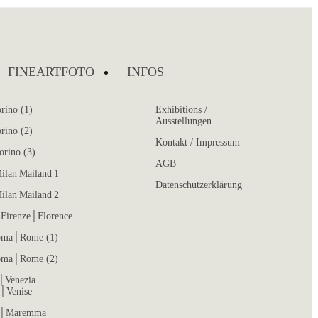
FINEARTFOTO
INFOS
rino (1)
Exhibitions /
Ausstellungen
rino (2)
Kontakt / Impressum
orino (3)
AGB
ilan|Mailand|1
Datenschutzerklärung
ilan|Mailand|2
Firenze│Florence
ma│Rome (1)
ma│Rome (2)
│Venezia
│Venise
 │Maremma